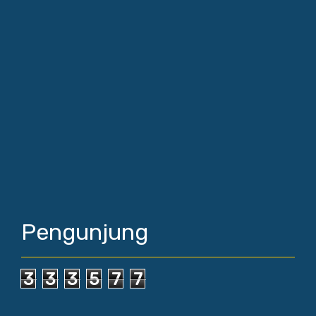
Pengunjung
3
3
3
5
7
7