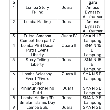
o
gara
1
Lomba Story
Juara III
Amuse
Telling
Dynasty
Al-Kautsar
2
Lomba Mading
Juara III
Amuse
Dynasty
Al-Kautsar
3
Futsal Smansa
Juara IV
SMA N 1 B.
Competition part 7
Lampung
4
Lomba PBB Dasar
Juara II
SMA N 15
Putra Event
B.
Liberty
Lampung
5
Story Telling
Juara III
SMA N 15
Liberty
B.
Lampung
6
Lomba Solosong
Juara II
SMA N 5 B.
Event “Five’s
Lampung
Coffe”
7
Miniatur Pionering
Juara I
SMA N 5 B.
Putri
Lampung
8
Lomba Mading 3D
Juara III
SMA N 9 B.
Smalan Islamic Day
Lampung
9
Lomba Bulu
Juara III
SMA N 5 B.