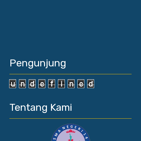
Pengunjung
u
n
d
e
f
i
n
e
d
Tentang Kami