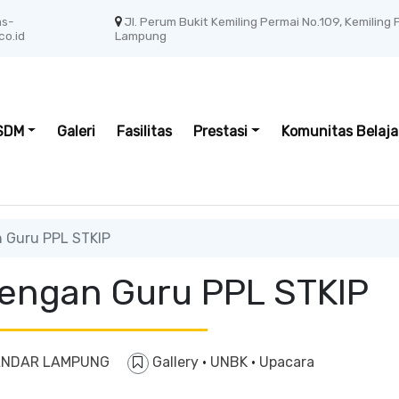
as-
Jl. Perum Bukit Kemiling Permai No.109, Kemiling
co.id
Lampung
SDM
Galeri
Fasilitas
Prestasi
Komunitas Belaja
 Guru PPL STKIP
engan Guru PPL STKIP
BANDAR LAMPUNG
Gallery
·
UNBK
·
Upacara