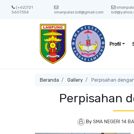
(+62)721
smanpal
5607354
smanpalas.bdl@gmail.com
bdl@yahoo.
Profil
Beranda
Gallery
Perpisahan dengan
Perpisahan d
By
SMA NEGERI 14 