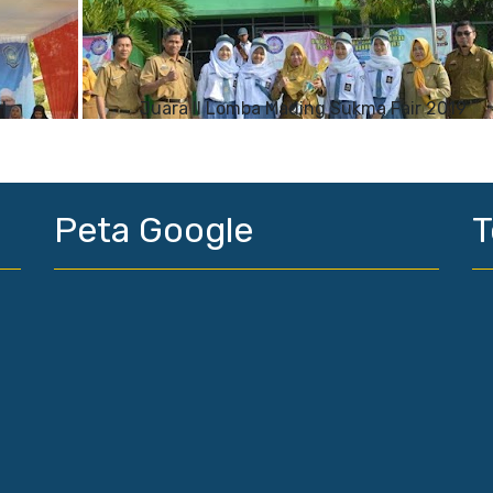
H
Juara II Lomba Mading Sukma Fair 2019
Peta Google
T