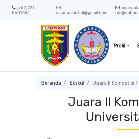
(+62)721
smanpal
5607354
smanpalas.bdl@gmail.com
bdl@yahoo.
Profil
Beranda
Ekskul
Juara II Kompetisi 
Juara II Ko
Universi