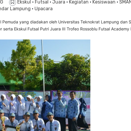
NG
Ekskul
·
Futsal
·
Juara
·
Kegiatan
·
Kesiswaan
·
SMAN
ndar Lampung
·
Upacara
tsal Pemuda yang diadakan oleh Universitas Teknokrat Lampung dan 
erta Ekskul Futsal Putri Juara III Trofeo Rossoblu Futsal Academy P