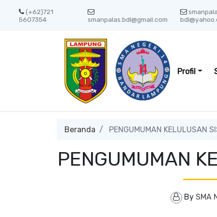
(+62)721
smanpal
5607354
smanpalas.bdl@gmail.com
bdl@yahoo.
Profil
Beranda
PENGUMUMAN KELULUSAN SI
PENGUMUMAN KEL
By
SMA 