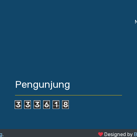
Pengunjung
3
3
3
6
1
8
g
.
Designed by
B