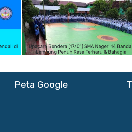
ndali di
Upacara Bendera (17/01) SMA Negeri 14 Banda
Lampung Penuh Rasa Terharu & Bahagia
Peta Google
T