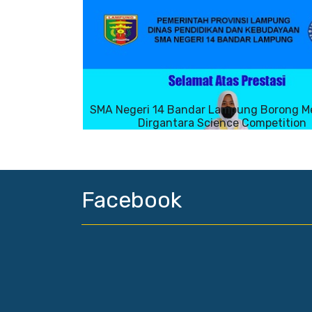
SMA Negeri 14 Bandar Lampung Borong Me
Dirgantara Science Competition
Facebook