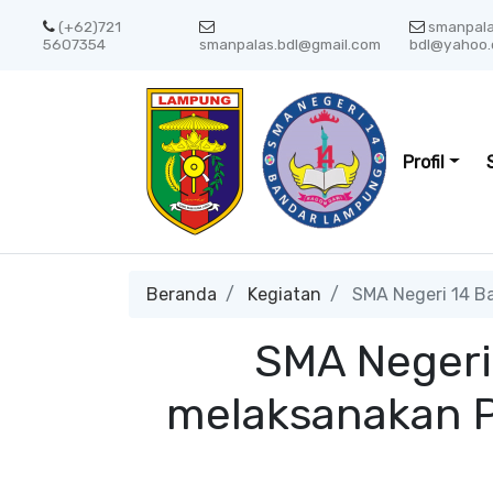
(+62)721
smanpal
5607354
smanpalas.bdl@gmail.com
bdl@yahoo.
Profil
Beranda
Kegiatan
SMA Negeri 14 B
SMA Negeri
melaksanakan P