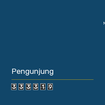
Pengunjung
3
3
3
3
1
9