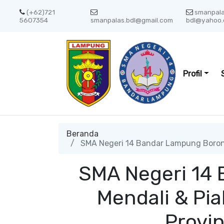
(+62)721
smanpal
5607354
smanpalas.bdl@gmail.com
bdl@yahoo.
Profil
Beranda
SMA Negeri 14 Bandar Lampung Borong 
SMA Negeri 14
Mendali & Pia
Provin