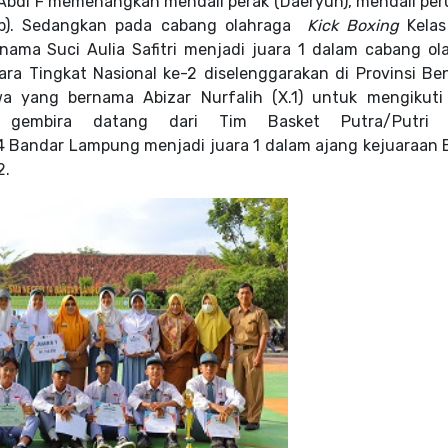
 Abdi F memenangkan mendali perak (Daeryun), mendali pe
mp). Sedangkan pada cabang olahraga
Kick Boxing
Kelas
ama Suci Aulia Safitri menjadi juara 1 dalam cabang ol
ara Tingkat Nasional ke-2 diselenggarakan di Provinsi Be
 yang bernama Abizar Nurfalih (X.1) untuk mengikuti
r gembira datang dari Tim Basket Putra/Putri
 Bandar Lampung menjadi juara 1 dalam ajang kejuaraan 
2.