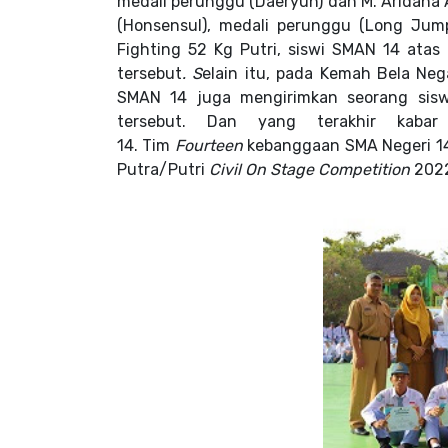
medali perunggu (Daeryun) dan M. Aridana
(Honsensul), medali perunggu (Long Ju
Fighting 52 Kg Putri, siswi
SMAN 14 atas n
tersebut
. S
elain itu, pada Kemah Bela Neg
SMAN 14 juga mengirimkan seorang siswa
tersebut. Dan yang terakhir kaba
14. Tim
Fourteen
kebanggaan SMA Negeri 14
Putra/Putri
Civil On Stage Competition
202