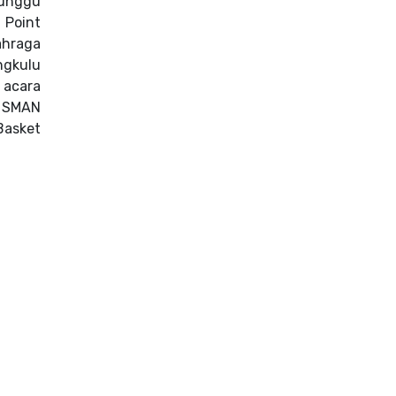
runggu
 Point
ahraga
ngkulu
 acara
 SMAN
Basket