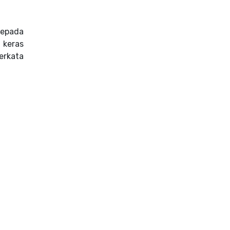
kepada
 keras
erkata