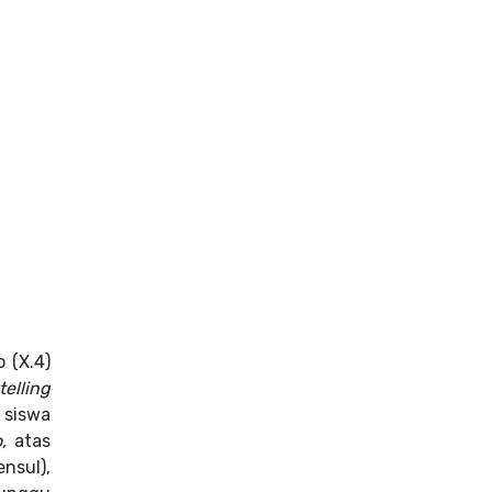
 (X.4)
elling
 siswa
o,
atas
nsul),