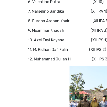
6. Valentino Putra
(XI.10)
7. Marselino Sandika
(XII IPA 1)
8. Furqon Ardhan Khairi
(XII IPA 
9. Moammar Khadafi
(XII IPA 3
10. Azel Fayi Kayana
(XII IPS 1
11. M. Ridhan Dafi Falih
(XII IPS 2)
12. Muhammad Julian H
(XII IPS 3