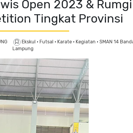
wis Open 2023 & Rumgi
ition Tingkat Provinsi
UNG
Ekskul
·
Futsal
·
Karate
·
Kegiatan
·
SMAN 14 Band
Lampung