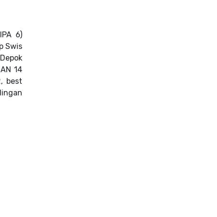
IPA 6)
p Swis
 Depok
MAN 14
, best
dingan