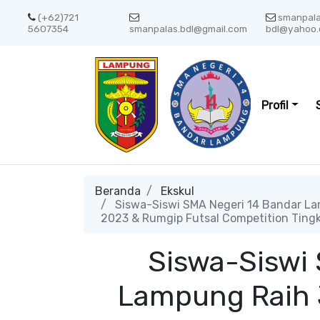
(+62)721
smanpal
5607354
smanpalas.bdl@gmail.com
bdl@yahoo.
Profil
Beranda
Ekskul
Siswa-Siswi SMA Negeri 14 Bandar La
2023 & Rumgip Futsal Competition Tingk
Siswa-Siswi
Lampung Raih J