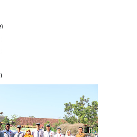
3)
)
)
)