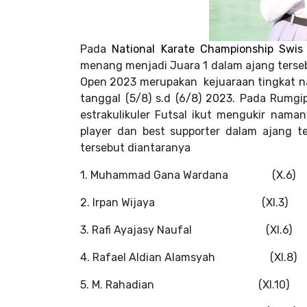
Pada
National Karate Championship Swi
menang menjadi Juara 1 dalam ajang terse
Open 2023
merupakan
kejuaraan tingkat n
tanggal (5/8) s.d (6/8) 2023.
Pada Rumgip 
estrakulikuler Futsal ikut mengukir na
player dan best supporter dalam ajang t
tersebut diantaranya
1. Muhammad Gana Wardana
(X.6)
2. Irpan Wijaya
(XI.3)
3. Rafi Ayajasy Naufal
(XI.6)
4. Rafael Aldian Alamsyah
(XI.8)
5. M. Rahadian
(XI.10)