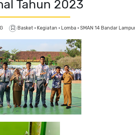
nal Tahun 2023
NG
Basket
·
Kegiatan
·
Lomba
·
SMAN 14 Bandar Lampu