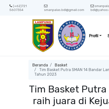
(+62)721
smanpal
5607354
smanpalas.bdl@gmail.com
bdl@yahoo.
Profil
Beranda
Basket
Tim Basket Putra SMAN 14 Bandar Lam
Tahun 2023
Tim Basket Putr
raih juara di Ke