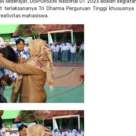
MA sederajat.
DISPORSENI Nasional UT 2023 adalah
kegiata
t terlaksananya Tri Dharma Perguruan Tinggi khususnya
reativitas mahasiswa.