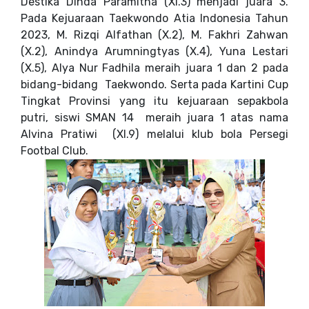
Destika Dinda Paramitha (XI.3)
menjadi juara 3.
Pada
Kejuaraan Taekwondo Atia Indonesia Tahun
2023, M. Rizqi Alfathan (X.2), M. Fakhri Zahwan
(X.2), Anindya Arumningtyas (X.4), Yuna Lestari
(X.5), Alya Nur Fadhila meraih juara 1 dan 2 pada
bidang-bidang Taekwondo
. Serta pada Kartini Cup
Tingkat Provinsi yang itu kejuaraan sepakbola
putri, siswi SMAN 14 meraih juara 1
atas nama
Alvina Pratiwi (XI.9) melalui klub bola Persegi
Footbal Club.