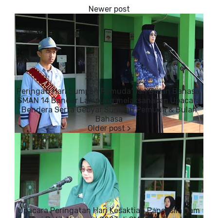
Peringati Hari Sumpah Pemuda dan Bulan Bahasa,
SMAN 14 Bandar Lampung melaksanakan Upacara
Bendera Serta Gebyar Sumpah Pemuda & Bulan
Bahasa
Upacara Peringatan Hari Kesaktian Pancasila dam